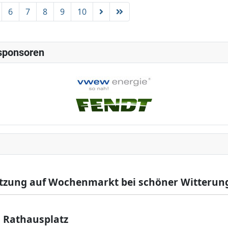
6
7
8
9
10
sponsoren
etzung auf Wochenmarkt bei schöner Witterun
 Rathausplatz