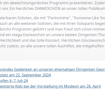
r ein abwechslungsreiches Programm präsentieren. Zudem s
 vor. Ein herzliches DANKESCHÖN an unser tolles Publikum
rbaren Solisten, die mit "Pantomime", "Someone Like You"
uch an alle weiteren Solisten, die mit ihren Soloparts beg
l durchs Programm geführt und man freut sich schon immer
 und ein mega Dankeschön an unsere beiden Dirigenten Tho
Herzlichkeit und das tolle Konzert. Herzlichen Glückwunsch
t zuletzt, an alle unsere tollen Aushilfen, die mitgeholfen
hrendes Gedenken an unseren ehemaligen Dirigenten Georg
platz am 22. September 2024
fen 4.-7. Juli 24
geisterte Kids bei der Vorstellung im Modeon am 26. April